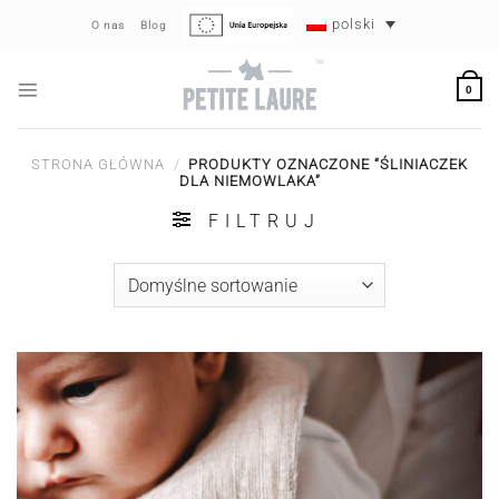
Przewiń
polski
O nas
Blog
do
zawartości
0
STRONA GŁÓWNA
/
PRODUKTY OZNACZONE “ŚLINIACZEK
DLA NIEMOWLAKA”
FILTRUJ