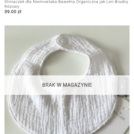
Śliniaczek dla Niemowlaka Bawełna Organiczna jak Len Brudny
Różowy
39.00
zł
BRAK W MAGAZYNIE