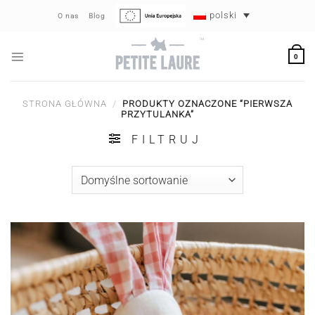
Przewiń
polski
O nas
Blog
do
zawartości
0
STRONA GŁÓWNA
/
PRODUKTY OZNACZONE “PIERWSZA
PRZYTULANKA”
FILTRUJ