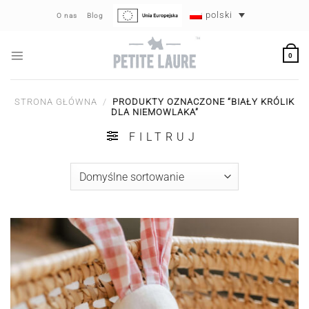
Przewiń
polski
O nas
Blog
do
zawartości
0
STRONA GŁÓWNA
/
PRODUKTY OZNACZONE “BIAŁY KRÓLIK
DLA NIEMOWLAKA”
FILTRUJ