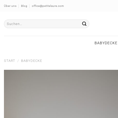
Zum
Über uns
Blog
office@petitelaure.com
Inhalt
springen
Suche
nach:
BABYDECKE
START
/
BABYDECKE