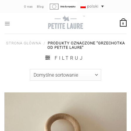
Przewiń
polski
O nas
Blog
do
zawartości
0
STRONA GŁÓWNA
/
PRODUKTY OZNACZONE “GRZECHOTKA
OD PETITE LAURE”
FILTRUJ